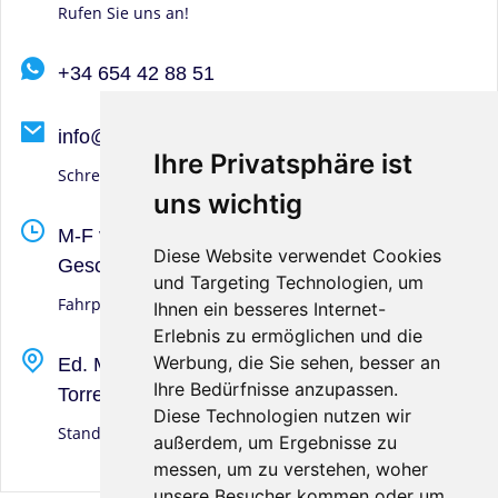
Rufen Sie uns an!
+34 654 42 88 51
info@clinicaocularmarcos.es
Ihre Privatsphäre ist
Ihre Privatsphäre ist
Schreiben Sie uns an
uns wichtig
uns wichtig
M-F von 9-13 Uhr und 16:45-20 Uhr. S-S-D
Diese Website verwendet Cookies
Diese Website verwendet Cookies
Geschlossen
und Targeting Technologien, um
und Targeting Technologien, um
Fahrplan
Ihnen ein besseres Internet-
Ihnen ein besseres Internet-
Erlebnis zu ermöglichen und die
Erlebnis zu ermöglichen und die
Werbung, die Sie sehen, besser an
Werbung, die Sie sehen, besser an
Ed. Marcos, Calle San Andrés, 1
Ihre Bedürfnisse anzupassen.
Ihre Bedürfnisse anzupassen.
Torre del Mar (Málaga)
Diese Technologien nutzen wir
Diese Technologien nutzen wir
Standort
außerdem, um Ergebnisse zu
außerdem, um Ergebnisse zu
messen, um zu verstehen, woher
messen, um zu verstehen, woher
unsere Besucher kommen oder um
unsere Besucher kommen oder um